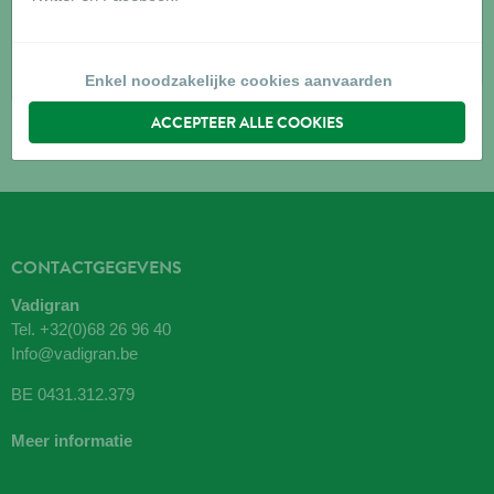
6250
AISEAU
Routebeschrijving
Enkel noodzakelijke cookies aanvaarden
ACCEPTEER ALLE COOKIES
CONTACTGEGEVENS
Vadigran
Tel.
+32(0)68 26 96 40
Info@vadigran.be
BE 0431.312.379
Meer informatie