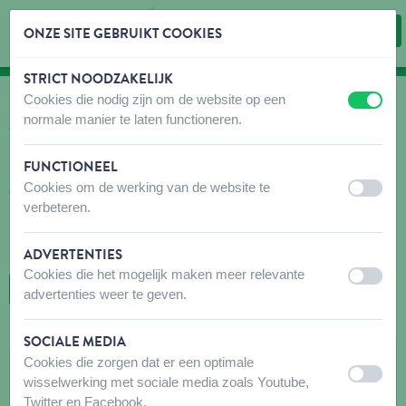
ONZE SITE GEBRUIKT COOKIES
STRICT NOODZAKELIJK
Inhoud overslaan
Taalkeuze overslaan
Cookies die nodig zijn om de website op een
uit
aan
WAAR KOPEN
normale manier te laten functioneren.
Vind snel en gemakkelijk verkooppunten voor onze
producten!
FUNCTIONEEL
Cookies om de werking van de website te
Aarzel niet om voor uw bezoek contact op te nemen met de
uit
aan
verbeteren.
aanbevolen winkel(s) om er zeker van te zijn dat de producten die
u zoekt beschikbaar zijn. Mocht dit niet het geval zijn, aarzel dan
niet om hen te vragen het gewenste product te bestellen.
ADVERTENTIES
Cookies die het mogelijk maken meer relevante
uit
aan
TERUG NAAR DE KAART
advertenties weer te geven.
SOCIALE MEDIA
L'ANTRE DES PATTES
Cookies die zorgen dat er een optimale
uit
aan
wisselwerking met sociale media zoals Youtube,
Rue du Centre 297
Twitter en Facebook.