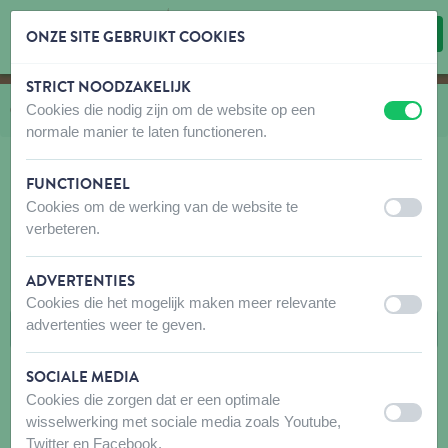
ONZE SITE GEBRUIKT COOKIES
STRICT NOODZAKELIJK
Inhoud overslaan
Taalkeuze overslaan
Cookies die nodig zijn om de website op een
U bevindt zich hier:
van
Catalogus
naar
Hond
naar
Verzorging
naar
Kammen en borstels
uit
aan
normale manier te laten functioneren.
FUNCTIONEEL
Cookies om de werking van de website te
KAMMEN EN BORSTELS
uit
aan
verbeteren.
FILTERS
ADVERTENTIES
Cookies die het mogelijk maken meer relevante
uit
aan
advertenties weer te geven.
SOCIALE MEDIA
Cookies die zorgen dat er een optimale
uit
aan
wisselwerking met sociale media zoals Youtube,
Twitter en Facebook.