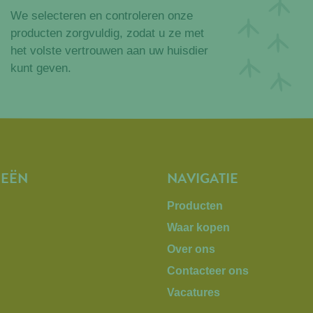
We selecteren en controleren onze
producten zorgvuldig, zodat u ze met
het volste vertrouwen aan uw huisdier
kunt geven.
IEËN
NAVIGATIE
Producten
Waar kopen
n
Over ons
Contacteer ons
Vacatures