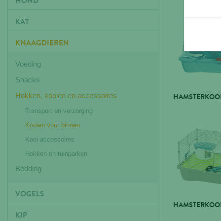
HOND
KAT
KNAAGDIEREN
Voeding
Snacks
Hokken, kooien en accessoires
HAMSTERKOOI
Transport en verzorging
Kooien voor binnen
Kooi accessoires
Hokken en tuinparken
Bedding
VOGELS
HAMSTERKOOI 
KIP