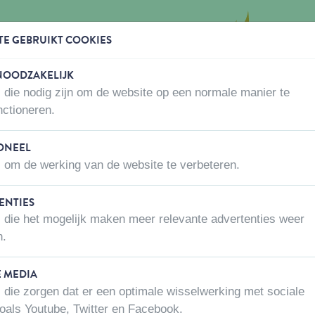
TE GEBRUIKT COOKIES
 NOODZAKELIJK
 die nodig zijn om de website op een normale manier te
WAAR KOPEN
OVER ONS
CONTACTEER ONS
nctioneren.
naar
Kooien voor binnen
ONEEL
 om de werking van de website te verbeteren.
ENTIES
N VOOR BINNEN
 die het mogelijk maken meer relevante advertenties weer
n.
Lengte
Dier
E MEDIA
 die zorgen dat er een optimale wisselwerking met sociale
oals Youtube, Twitter en Facebook.