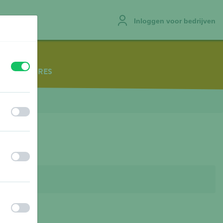
Inloggen voor bedrijven
uit
aan
VACATURES
uit
aan
uit
aan
uit
aan