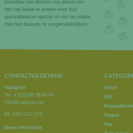
knowhow ten dienste van dieren om
hen het beste te bieden voor hun
gezondheid en welzijn en om de relatie
met hun baasjes te vergemakkelijken.
CONTACTGEGEVENS
CATEGOR
Vadigran
Hond
Tel.
+32(0)68 26 96 40
Kat
Info@vadigran.be
Knaagdiere
BE 0431.312.379
Vogels
Kip
Meer informatie