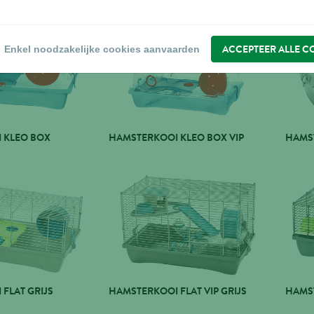
ACCEPTEER ALLE C
Enkel noodzakelijke cookies aanvaarden
 KLEO BOX
HAMSTERKOOI KLEO BOX VIP
HAMS
FLAT GRIJS
HAMSTERKOOI FLAT VIP GRIJS
HAMS