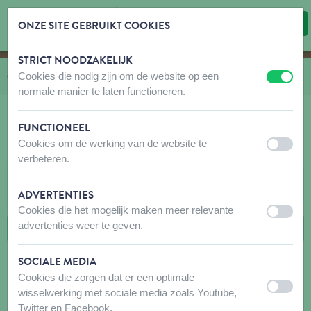
ONZE SITE GEBRUIKT COOKIES
STRICT NOODZAKELIJK
Inhoud overslaan
Taalkeuze overslaan
Cookies die nodig zijn om de website op een
U bevindt zich hier:
van
Catalogus
naar
Hond
naar
Wandelen
naar
HB en LB Nylon Classic
uit
aan
normale manier te laten functioneren.
FUNCTIONEEL
Cookies om de werking van de website te
HB EN LB NYLON CLASSIC
uit
aan
verbeteren.
FILTERS
ADVERTENTIES
Cookies die het mogelijk maken meer relevante
uit
aan
advertenties weer te geven.
SOCIALE MEDIA
Cookies die zorgen dat er een optimale
uit
aan
wisselwerking met sociale media zoals Youtube,
Twitter en Facebook.