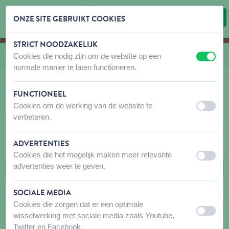
ONZE SITE GEBRUIKT COOKIES
STRICT NOODZAKELIJK
Inhoud overslaan
Taalkeuze overslaan
Cookies die nodig zijn om de website op een
U bevindt zich hier:
van
Catalogus
naar
Hond
naar
Wandelen
naar
HB en LB Max en Molly
uit
aan
normale manier te laten functioneren.
FUNCTIONEEL
Cookies om de werking van de website te
HB EN LB MAX EN MOLLY
uit
aan
verbeteren.
FILTERS
ADVERTENTIES
Cookies die het mogelijk maken meer relevante
uit
aan
advertenties weer te geven.
SOCIALE MEDIA
Cookies die zorgen dat er een optimale
uit
aan
wisselwerking met sociale media zoals Youtube,
Twitter en Facebook.