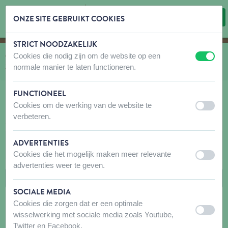
ONZE SITE GEBRUIKT COOKIES
STRICT NOODZAKELIJK
Inhoud overslaan
Taalkeuze overslaan
Cookies die nodig zijn om de website op een
U bevindt zich hier:
van
Catalogus
naar
Tuinvogels Emma's Garden
naar
uit
aan
normale manier te laten functioneren.
Zaadmixen & Voedersystemen
naar
Zaadmixen
FUNCTIONEEL
Cookies om de werking van de website te
uit
aan
verbeteren.
ZAADMIXEN
ADVERTENTIES
FILTERS
Cookies die het mogelijk maken meer relevante
uit
aan
advertenties weer te geven.
SOCIALE MEDIA
Cookies die zorgen dat er een optimale
uit
aan
wisselwerking met sociale media zoals Youtube,
Twitter en Facebook.