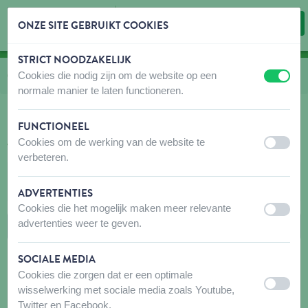
ONZE SITE GEBRUIKT COOKIES
STRICT NOODZAKELIJK
Inhoud overslaan
Taalkeuze overslaan
Cookies die nodig zijn om de website op een
U bevindt zich hier:
van
Catalogus
naar
Tuinvogels
naar
Accessoires
naar
Voederhuizen
uit
aan
normale manier te laten functioneren.
FUNCTIONEEL
Cookies om de werking van de website te
VOEDERHUIZEN
uit
aan
verbeteren.
FILTERS
ADVERTENTIES
Cookies die het mogelijk maken meer relevante
uit
aan
advertenties weer te geven.
SOCIALE MEDIA
Cookies die zorgen dat er een optimale
uit
aan
wisselwerking met sociale media zoals Youtube,
Twitter en Facebook.