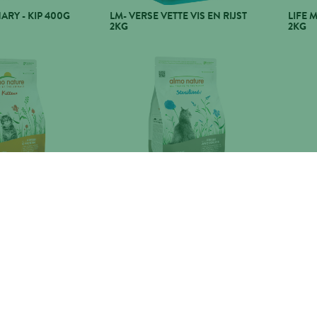
ARY - KIP 400G
LM- VERSE VETTE VIS EN RIJST
LIFE 
2KG
2KG
N - KIP EN RIJST
HOLISTIC STERILISED - VERSE
HOLIS
ANSJOVIS
RIJST