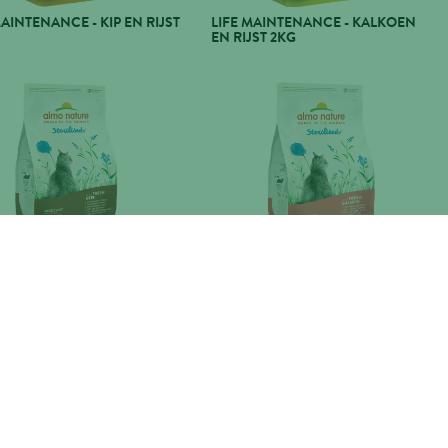
MAINTENANCE - KIP EN RIJST
LIFE MAINTENANCE - KALKOEN
EN RIJST 2KG
TIC STERILISED - RUND EN
HOLISTIC STERILISED - ZALM EN
 2KG
RIJST 2KG