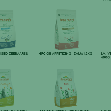
LISED-ZEEBAARS&-
HFC OB APPETIZING - ZALM 1,2KG
LM- V
400G