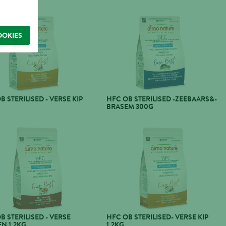
OOKIES
B STERILISED - VERSE KIP
HFC OB STERILISED -ZEEBAARS&-
BRASEM 300G
B STERILISED - VERSE
HFC OB STERILISED- VERSE KIP
N 1,2KG
1,2KG