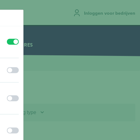
Inloggen voor bedrijven
uit
aan
VACATURES
uit
aan
uit
aan
Voeding type
uit
aan