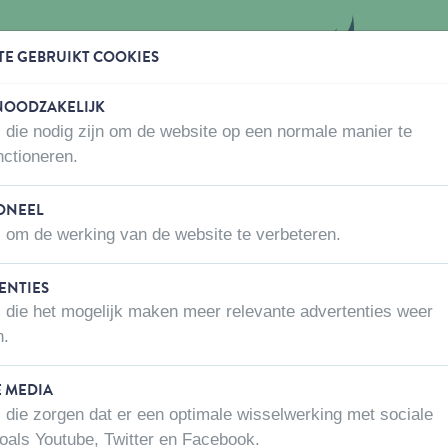
TE GEBRUIKT COOKIES
 NOODZAKELIJK
 die nodig zijn om de website op een normale manier te
WAAR KOPEN
OVER ONS
CONTACTEER ONS
nctioneren.
ONEEL
 om de werking van de website te verbeteren.
ENTIES
NATURE KAT DROOG
 die het mogelijk maken meer relevante advertenties weer
n.
p
Netto gewicht
Dier
Levens fase
E MEDIA
 die zorgen dat er een optimale wisselwerking met sociale
oals Youtube, Twitter en Facebook.