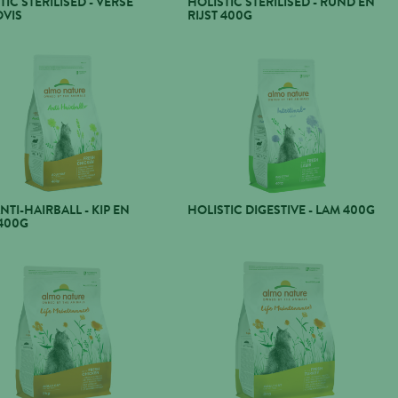
TIC STERILISED - VERSE
HOLISTIC STERILISED - RUND EN
OVIS
RIJST 400G
NTI-HAIRBALL - KIP EN
HOLISTIC DIGESTIVE - LAM 400G
 400G