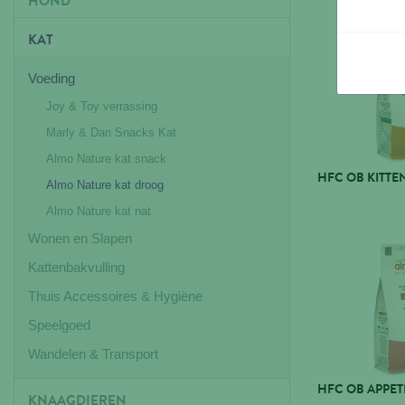
HOND
KAT
Voeding
Joy & Toy verrassing
Marly & Dan Snacks Kat
Almo Nature kat snack
HFC OB KITTEN
Almo Nature kat droog
Almo Nature kat nat
Wonen en Slapen
Kattenbakvulling
Thuis Accessoires & Hygiëne
Speelgoed
Wandelen & Transport
HFC OB APPET
KNAAGDIEREN