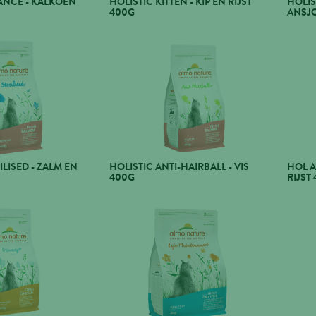
ANCE - KALKOEN
HOLISTIC KITTEN - KIP EN RIJST
HOLIS
400G
ANSJ
ILISED - ZALM EN
HOLISTIC ANTI-HAIRBALL - VIS
HOL A
400G
RIJST