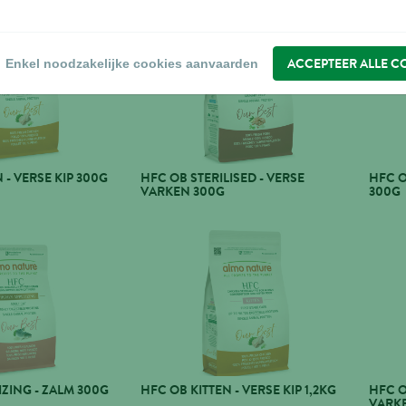
ACCEPTEER ALLE C
Enkel noodzakelijke cookies aanvaarden
 - VERSE KIP 300G
HFC OB STERILISED - VERSE
HFC O
VARKEN 300G
300G
IZING - ZALM 300G
HFC OB KITTEN - VERSE KIP 1,2KG
HFC O
VARKE