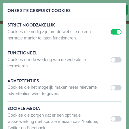
ONZE SITE GEBRUIKT COOKIES
STRICT NOODZAKELIJK
Inhoud overslaan
Taalkeuze overslaan
Cookies die nodig zijn om de website op een
U bevindt zich hier:
van
Catalogus
naar
Hond
naar
Snacks
naar
Butcher Filet
uit
aan
normale manier te laten functioneren.
FUNCTIONEEL
Cookies om de werking van de website te
BUTCHER FILET
uit
aan
verbeteren.
FILTERS
ADVERTENTIES
Cookies die het mogelijk maken meer relevante
uit
aan
advertenties weer te geven.
SOCIALE MEDIA
Cookies die zorgen dat er een optimale
uit
aan
wisselwerking met sociale media zoals Youtube,
Twitter en Facebook.