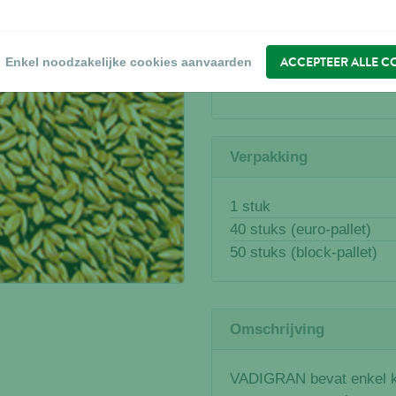
WAAR KOPEN?
ACCEPTEER ALLE C
Enkel noodzakelijke cookies aanvaarden
Zoek een verdeler
Verpakking
1 stuk
40 stuks (euro-pallet)
50 stuks (block-pallet)
Omschrijving
VADIGRAN bevat enkel kw