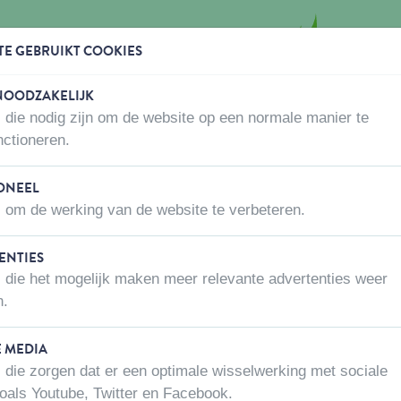
TE GEBRUIKT COOKIES
 NOODZAKELIJK
 die nodig zijn om de website op een normale manier te
WAAR KOPEN
OVER ONS
CONTACTEER ONS
nctioneren.
den
naar
Kanariezaad 20 kg
ONEEL
 om de werking van de website te verbeteren.
ENTIES
KANARIEZAAD
 die het mogelijk maken meer relevante advertenties weer
Artikel nummer:
201200
n.
E MEDIA
Netto gewicht
 die zorgen dat er een optimale wisselwerking met sociale
oals Youtube, Twitter en Facebook.