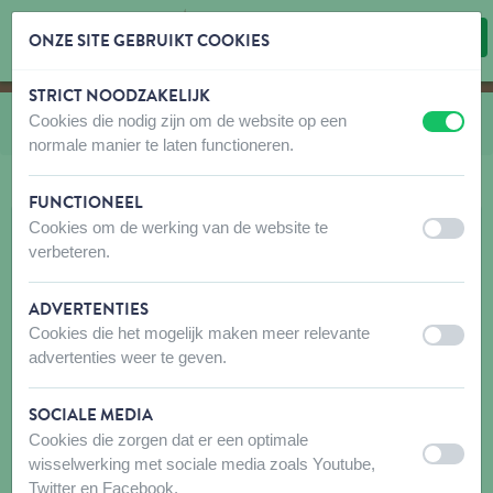
ONZE SITE GEBRUIKT COOKIES
STRICT NOODZAKELIJK
Inhoud overslaan
Taalkeuze overslaan
Cookies die nodig zijn om de website op een
U bevindt zich hier:
van
Multi voedersysteem
uit
aan
normale manier te laten functioneren.
FUNCTIONEEL
Cookies om de werking van de website te
uit
aan
verbeteren.
ADVERTENTIES
Cookies die het mogelijk maken meer relevante
uit
aan
advertenties weer te geven.
SOCIALE MEDIA
Cookies die zorgen dat er een optimale
uit
aan
wisselwerking met sociale media zoals Youtube,
Twitter en Facebook.