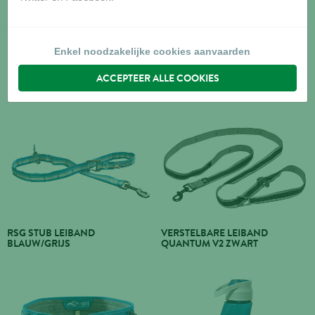
Enkel noodzakelijke cookies aanvaarden
RSG HALSBAND SMALL
RSG HALSBAND LARGE
ACCEPTEER ALLE COOKIES
BLAUW/GRIJS
BLAUW/GRIJS
RSG STUB LEIBAND
VERSTELBARE LEIBAND
BLAUW/GRIJS
QUANTUM V2 ZWART