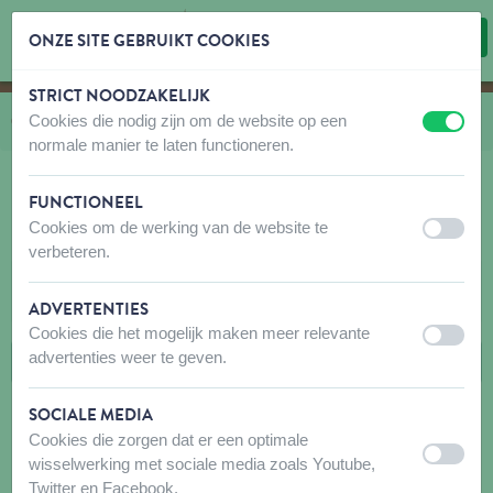
ONZE SITE GEBRUIKT COOKIES
STRICT NOODZAKELIJK
Inhoud overslaan
Taalkeuze overslaan
Cookies die nodig zijn om de website op een
U bevindt zich hier:
van
Catalogus
naar
Hond
naar
Wandelen
naar
Kurgo
uit
aan
normale manier te laten functioneren.
FUNCTIONEEL
Cookies om de werking van de website te
KURGO
uit
aan
verbeteren.
FILTERS
ADVERTENTIES
Cookies die het mogelijk maken meer relevante
uit
aan
advertenties weer te geven.
SOCIALE MEDIA
Cookies die zorgen dat er een optimale
uit
aan
wisselwerking met sociale media zoals Youtube,
Twitter en Facebook.