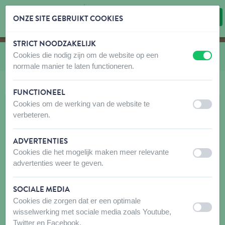
ONZE SITE GEBRUIKT COOKIES
STRICT NOODZAKELIJK
Inhoud overslaan
Taalkeuze overslaan
Cookies die nodig zijn om de website op een
U bevindt zich hier:
van
HB en LB Nylon Classic
uit
aan
normale manier te laten functioneren.
FUNCTIONEEL
Cookies om de werking van de website te
uit
aan
verbeteren.
ADVERTENTIES
Cookies die het mogelijk maken meer relevante
uit
aan
advertenties weer te geven.
SOCIALE MEDIA
Cookies die zorgen dat er een optimale
uit
aan
wisselwerking met sociale media zoals Youtube,
Twitter en Facebook.