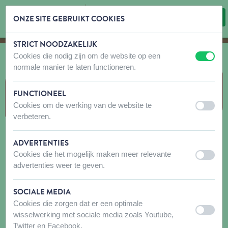
ONZE SITE GEBRUIKT COOKIES
STRICT NOODZAKELIJK
Inhoud overslaan
Taalkeuze overslaan
Cookies die nodig zijn om de website op een
uit
aan
normale manier te laten functioneren.
VOEDING
FUNCTIONEEL
Cookies om de werking van de website te
uit
aan
verbeteren.
ADVERTENTIES
Cookies die het mogelijk maken meer relevante
uit
aan
advertenties weer te geven.
SOCIALE MEDIA
Cookies die zorgen dat er een optimale
uit
aan
wisselwerking met sociale media zoals Youtube,
ALMO NATURE HOND DROOG
ALMO NATURE HOND NAT
Twitter en Facebook.