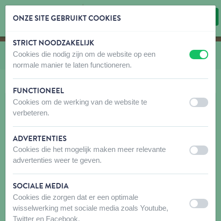
ONZE SITE GEBRUIKT COOKIES
STRICT NOODZAKELIJK
Inhoud overslaan
Taalkeuze overslaan
Cookies die nodig zijn om de website op een
U bevindt zich hier:
van
Almo Nature Hond Droog
uit
aan
normale manier te laten functioneren.
FUNCTIONEEL
Cookies om de werking van de website te
uit
aan
verbeteren.
ADVERTENTIES
Cookies die het mogelijk maken meer relevante
uit
aan
advertenties weer te geven.
SOCIALE MEDIA
Cookies die zorgen dat er een optimale
uit
aan
wisselwerking met sociale media zoals Youtube,
Twitter en Facebook.