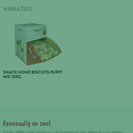
VARIATIES
SNACK HOND BISCUITS PUPPY
MIX 10KG
Eenvoudig en snel
Voordelen
Sinds 1955 stelt Vadigran zijn knowhow ten dienste van dieren