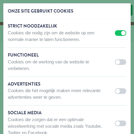
ONZE SITE GEBRUIKT COOKIES
STRICT NOODZAKELIJK
Inhoud overslaan
Taalkeuze overslaan
Cookies die nodig zijn om de website op een
U bevindt zich hier:
van
Bakker
uit
aan
normale manier te laten functioneren.
FUNCTIONEEL
Cookies om de werking van de website te
uit
aan
verbeteren.
ADVERTENTIES
Cookies die het mogelijk maken meer relevante
uit
aan
advertenties weer te geven.
SOCIALE MEDIA
Cookies die zorgen dat er een optimale
uit
aan
wisselwerking met sociale media zoals Youtube,
Twitter en Facebook.