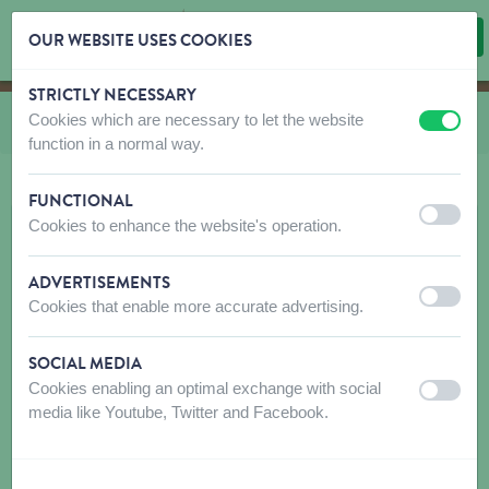
OUR WEBSITE USES COOKIES
STRICTLY NECESSARY
Skip content
Skip language choice
Cookies which are necessary to let the website
Vous êtes ici:
de
Bakker
off
on
function in a normal way.
FUNCTIONAL
off
on
Cookies to enhance the website's operation.
ADVERTISEMENTS
off
on
Cookies that enable more accurate advertising.
SOCIAL MEDIA
Cookies enabling an optimal exchange with social
off
on
media like Youtube, Twitter and Facebook.