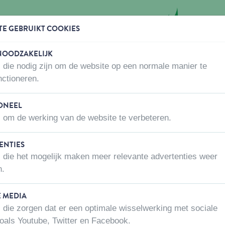
TE GEBRUIKT COOKIES
 NOODZAKELIJK
 die nodig zijn om de website op een normale manier te
WAAR KOPEN
OVER ONS
CONTACTEER ONS
nctioneren.
ONEEL
 om de werking van de website te verbeteren.
ENTIES
VADIGRAN BELGIË
 die het mogelijk maken meer relevante advertenties weer
Kantoor en showroom
n.
E MEDIA
Chemin Preuscamps 20 Bis
 die zorgen dat er een optimale wisselwerking met sociale
7822
Ghislenghien
oals Youtube, Twitter en Facebook.