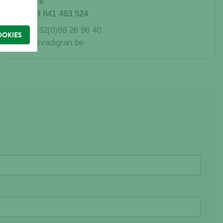
France
FR 19 841 463 524
Tel.
+32(0)68 26 96 40
OOKIES
Info@vadigran.be