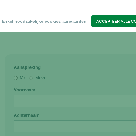
Belgium
BE 0431.312.379
Tel.
+32(0)68 26 96 40
ACCEPTEER ALLE C
Enkel noodzakelijke cookies aanvaarden
Info@vadigran.be
Aanspreking
Mr
Mevr
Voornaam
Achternaam