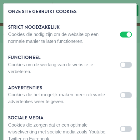
ONZE SITE GEBRUIKT COOKIES
STRICT NOODZAKELIJK
Inhoud overslaan
Taalkeuze overslaan
Cookies die nodig zijn om de website op een
U bevindt zich hier:
van
Catalogus
naar
Private Label
naar
Barbé
uit
aan
normale manier te laten functioneren.
FUNCTIONEEL
Cookies om de werking van de website te
BARBÉ
uit
aan
verbeteren.
FILTERS
ADVERTENTIES
Cookies die het mogelijk maken meer relevante
uit
aan
advertenties weer te geven.
SOCIALE MEDIA
Cookies die zorgen dat er een optimale
uit
aan
wisselwerking met sociale media zoals Youtube,
Sorry, we kunnen geen geschikte artikelen vinden.
Twitter en Facebook.