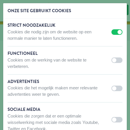
ONZE SITE GEBRUIKT COOKIES
STRICT NOODZAKELIJK
Inhoud overslaan
Taalkeuze overslaan
Cookies die nodig zijn om de website op een
U bevindt zich hier:
van
Kooi accessoires
uit
aan
normale manier te laten functioneren.
FUNCTIONEEL
Cookies om de werking van de website te
uit
aan
verbeteren.
ADVERTENTIES
Cookies die het mogelijk maken meer relevante
uit
aan
advertenties weer te geven.
SOCIALE MEDIA
Cookies die zorgen dat er een optimale
uit
aan
wisselwerking met sociale media zoals Youtube,
Twitter en Facebook.