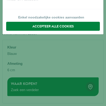
Enkel noodzakelijke cookies aanvaarden
METRO ELBOW Ø6CM
ACCEPTEER ALLE COOKIES
Artikel nummer:
25687
Kleur
Blauw
Afmeting
6 cm
WAAR KOPEN?
Zoek een verdeler