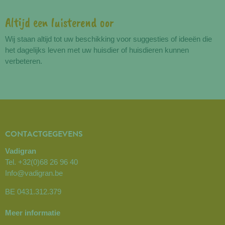
Altijd een luisterend oor
Wij staan altijd tot uw beschikking voor suggesties of ideeën die
het dagelijks leven met uw huisdier of huisdieren kunnen
verbeteren.
CONTACTGEGEVENS
Vadigran
Tel.
+32(0)68 26 96 40
Info@vadigran.be
BE 0431.312.379
Meer informatie