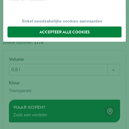
Enkel noodzakelijke cookies aanvaarden
ACCEPTEER ALLE COOKIES
CLASSIC DRINKFLES KONIJN 600 ML
Artikel nummer:
1774
Volume
Kleur
Transparant
WAAR KOPEN?
Zoek een verdeler