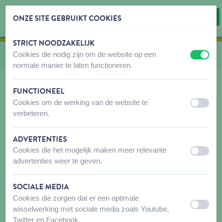
ONZE SITE GEBRUIKT COOKIES
STRICT NOODZAKELIJK
Inhoud overslaan
Taalkeuze overslaan
Cookies die nodig zijn om de website op een
U bevindt zich hier:
van
Kooi accessoires
uit
aan
normale manier te laten functioneren.
FUNCTIONEEL
Cookies om de werking van de website te
uit
aan
verbeteren.
ADVERTENTIES
Cookies die het mogelijk maken meer relevante
uit
aan
advertenties weer te geven.
SOCIALE MEDIA
Cookies die zorgen dat er een optimale
uit
aan
wisselwerking met sociale media zoals Youtube,
Twitter en Facebook.