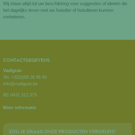
Wij staan altijd tot uw beschikking voor suggesties of ideeën die
het dagelijks leven met uw huisdier of huisdieren kunnen
verbeteren.
CONTACTGEGEVENS
Vadigran
Tel.
+32(0)68 26 96 40
Info@vadigran.be
BE 0431.312.379
Meer informatie
ZOU JE GRAAG ONZE PRODUCTEN VERDELEN?