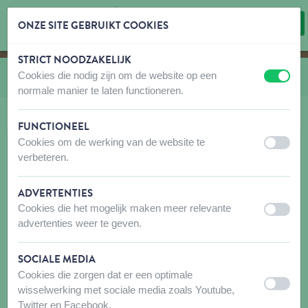
ONZE SITE GEBRUIKT COOKIES
STRICT NOODZAKELIJK
Inhoud overslaan
Taalkeuze overslaan
Cookies die nodig zijn om de website op een
U bevindt zich hier:
van
Fantail Kussens
uit
aan
normale manier te laten functioneren.
FUNCTIONEEL
Cookies om de werking van de website te
uit
aan
verbeteren.
ADVERTENTIES
Cookies die het mogelijk maken meer relevante
uit
aan
advertenties weer te geven.
SOCIALE MEDIA
Cookies die zorgen dat er een optimale
uit
aan
wisselwerking met sociale media zoals Youtube,
Twitter en Facebook.