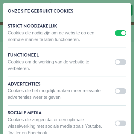
ONZE SITE GEBRUIKT COOKIES
STRICT NOODZAKELIJK
Inhoud overslaan
Taalkeuze overslaan
Cookies die nodig zijn om de website op een
U bevindt zich hier:
van
Wandel Accessoires
uit
aan
normale manier te laten functioneren.
FUNCTIONEEL
Cookies om de werking van de website te
uit
aan
verbeteren.
ADVERTENTIES
Cookies die het mogelijk maken meer relevante
uit
aan
advertenties weer te geven.
SOCIALE MEDIA
Cookies die zorgen dat er een optimale
uit
aan
wisselwerking met sociale media zoals Youtube,
Twitter en Facebook.