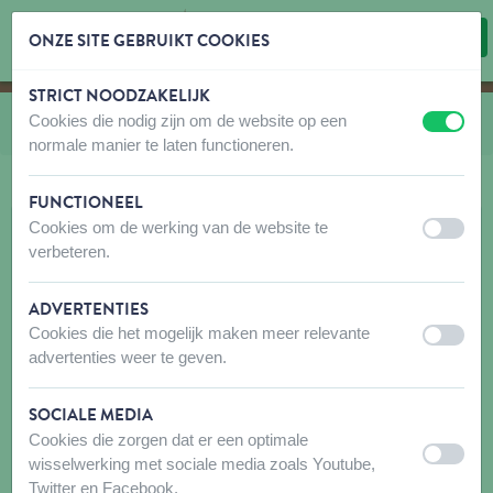
ONZE SITE GEBRUIKT COOKIES
STRICT NOODZAKELIJK
Inhoud overslaan
Taalkeuze overslaan
Cookies die nodig zijn om de website op een
U bevindt zich hier:
van
HB en LB Nylon Classic
uit
aan
normale manier te laten functioneren.
FUNCTIONEEL
Cookies om de werking van de website te
uit
aan
verbeteren.
ADVERTENTIES
Cookies die het mogelijk maken meer relevante
uit
aan
advertenties weer te geven.
SOCIALE MEDIA
Cookies die zorgen dat er een optimale
uit
aan
wisselwerking met sociale media zoals Youtube,
Twitter en Facebook.