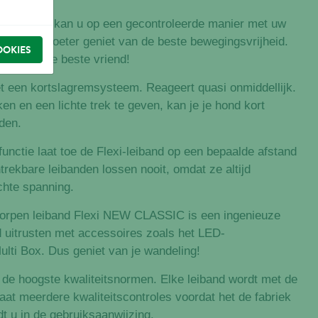
n van Flexi kan u op een gecontroleerde manier met uw
ouwe viervoeter geniet van de beste bewegingsvrijheid.
OOKIES
en jou en je beste vriend!
met een kortslagremsysteem. Reageert quasi onmiddellijk.
n en een lichte trek te geven, kan je je hond kort
iden.
unctie laat toe de Flexi-leiband op een bepaalde afstand
trekbare leibanden lossen nooit, omdat ze altijd
chte spanning.
tworpen leiband Flexi NEW CLASSIC is een ingenieuze
d uitrusten met accessoires zoals het LED-
ulti Box. Dus geniet van je wandeling!
 de hoogste kwaliteitsnormen. Elke leiband wordt met de
t meerdere kwaliteitscontroles voordat het de fabriek
dt u in de gebruiksaanwijzing.