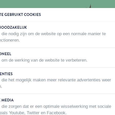
TE GEBRUIKT COOKIES
 NOODZAKELIJK
 die nodig zijn om de website op een normale manier te
WAAR KOPEN
OVER ONS
CONTACTEER ONS
nctioneren.
ONEEL
 om de werking van de website te verbeteren.
ENTIES
NEON KOORD
 die het mogelijk maken meer relevante advertenties weer
Artikel nummer:
7010-11-135-3
n.
Er zijn nog geen productv
E MEDIA
 die zorgen dat er een optimale wisselwerking met sociale
oals Youtube, Twitter en Facebook.