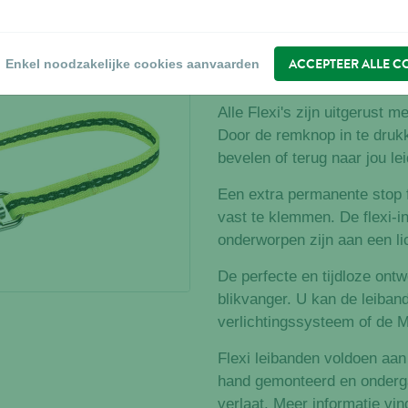
Omschrijving
Met de intrekbare leibande
hond wandelen terwijl uw tr
ACCEPTEER ALLE C
Enkel noodzakelijke cookies aanvaarden
Flexi is de ideale band tuss
Alle Flexi's zijn uitgerust 
Door de remknop in te drukke
bevelen of terug naar jou le
Een extra permanente stop f
vast te klemmen. De flexi-in
onderworpen zijn aan een li
De perfecte en tijdloze on
blikvanger. U kan de leiban
verlichtingssysteem of de M
Flexi leibanden voldoen aan
hand gemonteerd en ondergaa
verlaat. Meer informatie vin