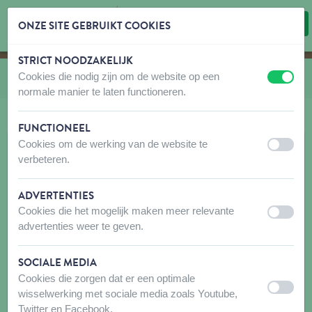
ONZE SITE GEBRUIKT COOKIES
STRICT NOODZAKELIJK
Inhoud overslaan
Taalkeuze overslaan
Cookies die nodig zijn om de website op een
U bevindt zich hier:
van
Biogance
uit
aan
normale manier te laten functioneren.
FUNCTIONEEL
Cookies om de werking van de website te
uit
aan
verbeteren.
ADVERTENTIES
Cookies die het mogelijk maken meer relevante
uit
aan
advertenties weer te geven.
SOCIALE MEDIA
Cookies die zorgen dat er een optimale
uit
aan
wisselwerking met sociale media zoals Youtube,
Twitter en Facebook.