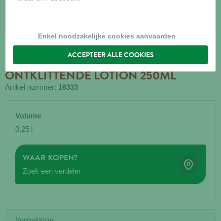
Enkel noodzakelijke cookies aanvaarden
ACCEPTEER ALLE COOKIES
BIOGANCE HOND STERK
ONTKLITTENDE LOTION 250ML
Artikel nummer:
16333
Volume
0,25 l
WAAR KOPEN?
Zoek een verdeler
Verpakking