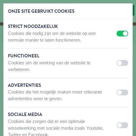
ONZE SITE GEBRUIKT COOKIES
STRICT NOODZAKELIJK
Inhoud overslaan
Taalkeuze overslaan
Cookies die nodig zijn om de website op een
U bevindt zich hier:
van
Biogance
uit
aan
normale manier te laten functioneren.
FUNCTIONEEL
Cookies om de werking van de website te
uit
aan
verbeteren.
ADVERTENTIES
Cookies die het mogelijk maken meer relevante
uit
aan
advertenties weer te geven.
SOCIALE MEDIA
Cookies die zorgen dat er een optimale
uit
aan
wisselwerking met sociale media zoals Youtube,
Twitter en Facebook.