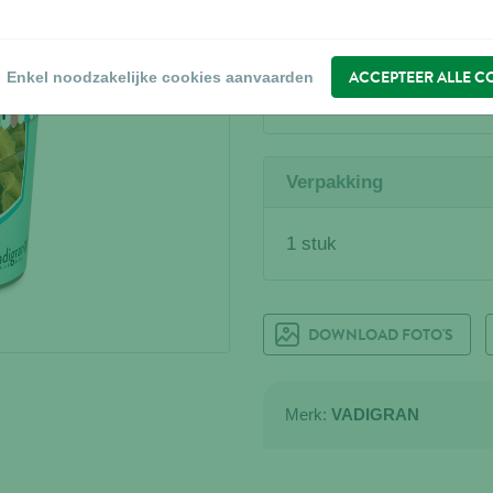
WAAR KOPEN?
Zoek een verdeler
ACCEPTEER ALLE C
Enkel noodzakelijke cookies aanvaarden
Verpakking
1 stuk
DOWNLOAD FOTO'S
Merk:
VADIGRAN