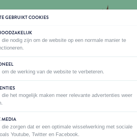
TE GEBRUIKT COOKIES
 NOODZAKELIJK
 die nodig zijn om de website op een normale manier te
WAAR KOPEN
OVER ONS
CONTACTEER ONS
nctioneren.
 & kip 500g
ONEEL
 om de werking van de website te verbeteren.
ENTIES
DUO BONES W
 die het mogelijk maken meer relevante advertenties weer
Artikel nummer:
2218-11-115-2
n.
E MEDIA
Netto gewicht
 die zorgen dat er een optimale wisselwerking met sociale
0,5 kg
oals Youtube, Twitter en Facebook.