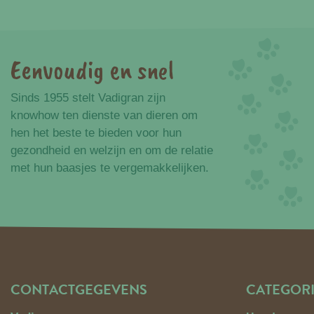
Eenvoudig en snel
Voordelen
Sinds 1955 stelt Vadigran zijn
knowhow ten dienste van dieren om
hen het beste te bieden voor hun
gezondheid en welzijn en om de relatie
met hun baasjes te vergemakkelijken.
CONTACTGEGEVENS
CATEGOR