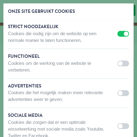
ONZE SITE GEBRUIKT COOKIES
STRICT NOODZAKELIJK
Inhoud overslaan
Taalkeuze overslaan
Cookies die nodig zijn om de website op een
U bevindt zich hier:
van
Butcher Natural
uit
aan
normale manier te laten functioneren.
FUNCTIONEEL
Cookies om de werking van de website te
uit
aan
verbeteren.
ADVERTENTIES
Cookies die het mogelijk maken meer relevante
uit
aan
advertenties weer te geven.
SOCIALE MEDIA
Cookies die zorgen dat er een optimale
uit
aan
wisselwerking met sociale media zoals Youtube,
Twitter en Facebook.