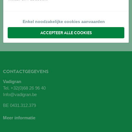
8953
WIJTSCHATE
Routebeschrijving
Enkel noodzakelijke cookies aanvaarden
ACCEPTEER ALLE COOKIES
CONTACTGEGEVENS
Vadigran
Tel.
+32(0)68 26 96 40
Info@vadigran.be
BE 0431.312.379
Meer informatie