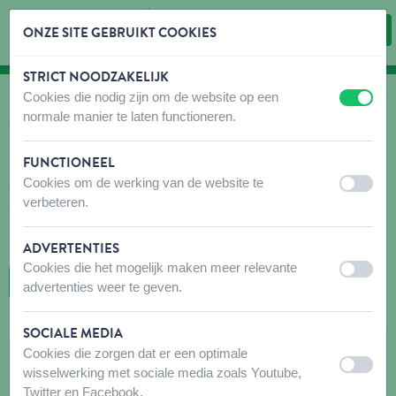
ONZE SITE GEBRUIKT COOKIES
STRICT NOODZAKELIJK
Inhoud overslaan
Taalkeuze overslaan
Cookies die nodig zijn om de website op een
uit
aan
WAAR KOPEN
normale manier te laten functioneren.
Vind snel en gemakkelijk verkooppunten voor onze
producten!
FUNCTIONEEL
Cookies om de werking van de website te
Aarzel niet om voor uw bezoek contact op te nemen met de
uit
aan
verbeteren.
aanbevolen winkel(s) om er zeker van te zijn dat de producten die
u zoekt beschikbaar zijn. Mocht dit niet het geval zijn, aarzel dan
niet om hen te vragen het gewenste product te bestellen.
ADVERTENTIES
Cookies die het mogelijk maken meer relevante
uit
aan
TERUG NAAR DE KAART
advertenties weer te geven.
SOCIALE MEDIA
VERMEERSCH-LEROY
Cookies die zorgen dat er een optimale
uit
aan
wisselwerking met sociale media zoals Youtube,
Ieperstraat 171
Twitter en Facebook.