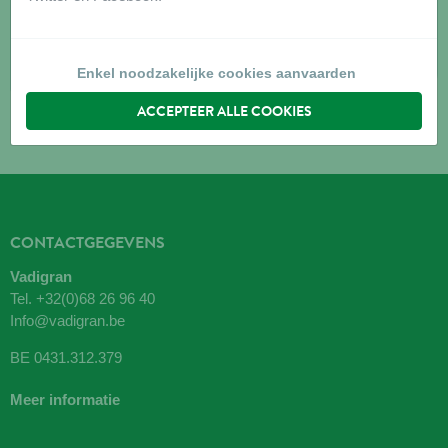
75014
Paris
Routebeschrijving
Enkel noodzakelijke cookies aanvaarden
ACCEPTEER ALLE COOKIES
CONTACTGEGEVENS
Vadigran
Tel.
+32(0)68 26 96 40
Info@vadigran.be
BE 0431.312.379
Meer informatie