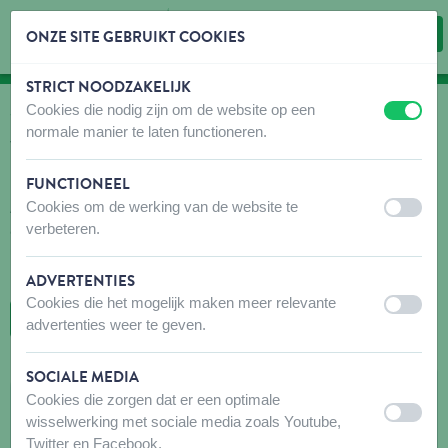
ONZE SITE GEBRUIKT COOKIES
STRICT NOODZAKELIJK
Inhoud overslaan
Taalkeuze overslaan
Cookies die nodig zijn om de website op een
uit
aan
WAAR KOPEN
normale manier te laten functioneren.
Vind snel en gemakkelijk verkooppunten voor onze
producten!
FUNCTIONEEL
Cookies om de werking van de website te
Aarzel niet om voor uw bezoek contact op te nemen met de
uit
aan
verbeteren.
aanbevolen winkel(s) om er zeker van te zijn dat de producten die
u zoekt beschikbaar zijn. Mocht dit niet het geval zijn, aarzel dan
niet om hen te vragen het gewenste product te bestellen.
ADVERTENTIES
Cookies die het mogelijk maken meer relevante
uit
aan
TERUG NAAR DE KAART
advertenties weer te geven.
SOCIALE MEDIA
LITTLE ZOO
Cookies die zorgen dat er een optimale
uit
aan
wisselwerking met sociale media zoals Youtube,
40 Boulevard Brune
Twitter en Facebook.