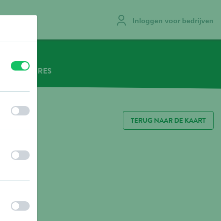
Inloggen voor bedrijven
uit
aan
VACATURES
uit
aan
TERUG NAAR DE KAART
uit
aan
uit
aan