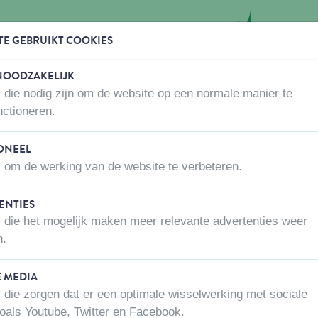
TE GEBRUIKT COOKIES
 NOODZAKELIJK
 die nodig zijn om de website op een normale manier te
WAAR KOPEN
OVER ONS
CONTACTEER ONS
nctioneren.
ONEEL
 om de werking van de website te verbeteren.
r onze producten!
ENTIES
 die het mogelijk maken meer relevante advertenties weer
e aanbevolen winkel(s) om er zeker van te
n.
it niet het geval zijn, aarzel dan niet om
E MEDIA
 die zorgen dat er een optimale wisselwerking met sociale
oals Youtube, Twitter en Facebook.