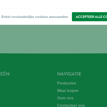
ACCEPTEER ALLE C
Enkel noodzakelijke cookies aanvaarden
IEËN
NAVIGATIE
Producten
Waar kopen
n
Over ons
Contacteer ons