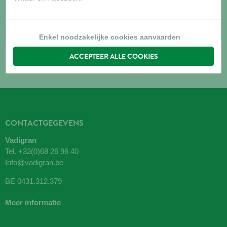
1700
DILBEEK
Routebeschrijving
Enkel noodzakelijke cookies aanvaarden
ACCEPTEER ALLE COOKIES
CONTACTGEGEVENS
Vadigran
Tel.
+32(0)68 26 96 40
Info@vadigran.be
BE 0431.312.379
Meer informatie