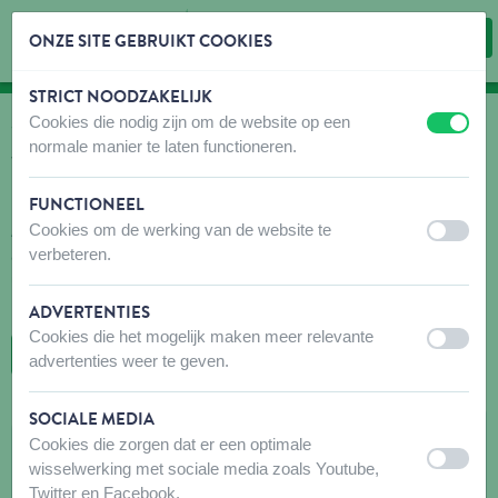
ONZE SITE GEBRUIKT COOKIES
STRICT NOODZAKELIJK
Inhoud overslaan
Taalkeuze overslaan
Cookies die nodig zijn om de website op een
uit
aan
WAAR KOPEN
normale manier te laten functioneren.
Vind snel en gemakkelijk verkooppunten voor onze
producten!
FUNCTIONEEL
Cookies om de werking van de website te
Aarzel niet om voor uw bezoek contact op te nemen met de
uit
aan
verbeteren.
aanbevolen winkel(s) om er zeker van te zijn dat de producten die
u zoekt beschikbaar zijn. Mocht dit niet het geval zijn, aarzel dan
niet om hen te vragen het gewenste product te bestellen.
ADVERTENTIES
Cookies die het mogelijk maken meer relevante
uit
aan
TERUG NAAR DE KAART
advertenties weer te geven.
SOCIALE MEDIA
AUTO-EXPO
Cookies die zorgen dat er een optimale
uit
aan
wisselwerking met sociale media zoals Youtube,
KWIKSTRAAT 14
Twitter en Facebook.