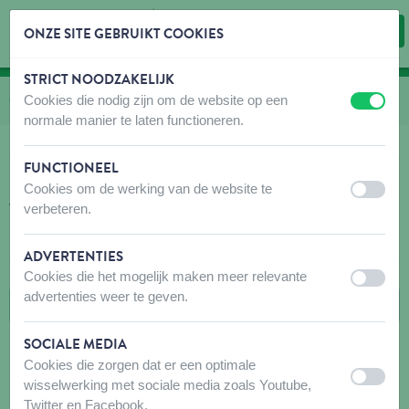
ONZE SITE GEBRUIKT COOKIES
STRICT NOODZAKELIJK
Inhoud overslaan
Taalkeuze overslaan
Cookies die nodig zijn om de website op een
U bevindt zich hier:
van
Catalogus
naar
Onze merken
naar
VADIGRAN
uit
aan
normale manier te laten functioneren.
Filters
FUNCTIONEEL
Cookies om de werking van de website te
uit
aan
VADIGRAN
verbeteren.
ADVERTENTIES
Cookies die het mogelijk maken meer relevante
uit
aan
advertenties weer te geven.
SOCIALE MEDIA
Cookies die zorgen dat er een optimale
uit
aan
wisselwerking met sociale media zoals Youtube,
Twitter en Facebook.