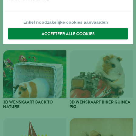
Enkel noodzakelijke cookies aanvaarden
ACCEPTEER ALLE COOKIES
3D WENSKAART 6 DOGS FAMILY
3D WENSKAART ANIMALS
WORKING
3D WENSKAART BACK TO
3D WENSKAART BIKER GUINEA
NATURE
PIG