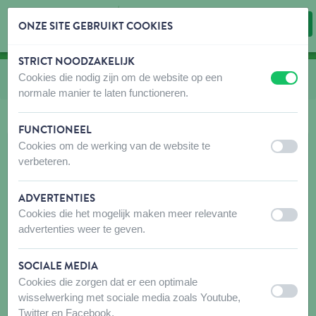
ONZE SITE GEBRUIKT COOKIES
STRICT NOODZAKELIJK
Inhoud overslaan
Taalkeuze overslaan
Cookies die nodig zijn om de website op een
U bevindt zich hier:
van
Aanvullende vetvoeding
uit
aan
normale manier te laten functioneren.
FUNCTIONEEL
Cookies om de werking van de website te
uit
aan
verbeteren.
ADVERTENTIES
Cookies die het mogelijk maken meer relevante
uit
aan
advertenties weer te geven.
SOCIALE MEDIA
Cookies die zorgen dat er een optimale
uit
aan
wisselwerking met sociale media zoals Youtube,
Twitter en Facebook.