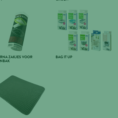
RNA ZAKJES VOOR
BAG IT UP
ENBAK