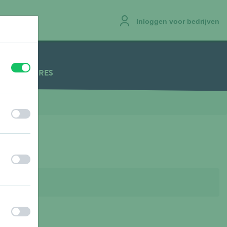
Inloggen voor bedrijven
uit
aan
VACATURES
uit
aan
uit
aan
uit
aan