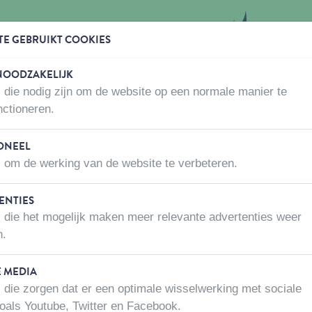
TE GEBRUIKT COOKIES
 NOODZAKELIJK
 die nodig zijn om de website op een normale manier te
WAAR KOPEN
OVER ONS
CONTACTEER ONS
nctioneren.
ak accessoires
ONEEL
 om de werking van de website te verbeteren.
ENTIES
BAK ACCESSOIRES
 die het mogelijk maken meer relevante advertenties weer
n.
Lengte
Dier
E MEDIA
 die zorgen dat er een optimale wisselwerking met sociale
oals Youtube, Twitter en Facebook.