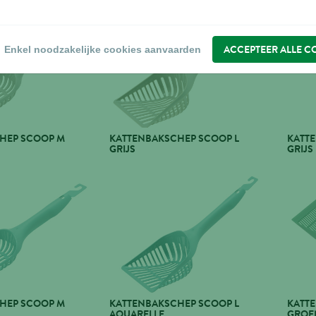
ACCEPTEER ALLE C
Enkel noodzakelijke cookies aanvaarden
HEP SCOOP M
KATTENBAKSCHEP SCOOP L
KATTE
GRIJS
GRIJS
HEP SCOOP M
KATTENBAKSCHEP SCOOP L
KATTE
AQUARELLE
GROE