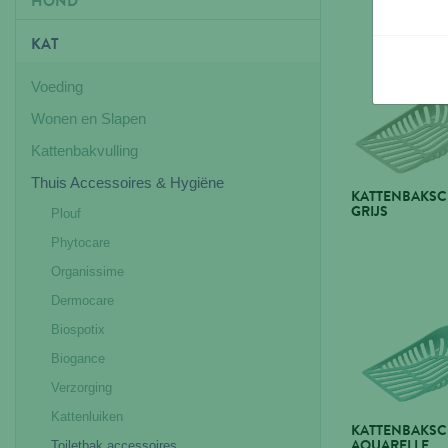
HOND
KAT
Voeding
Wonen en Slapen
Kattenbakvulling
Thuis Accessoires & Hygiëne
KATTENBAKSC
GRIJS
Plouf
Phytocare
Organissime
Dermocare
Biospotix
Biogance
Verzorging
Kattenluiken
KATTENBAKSC
AQUARELLE
Toiletbak accessoires