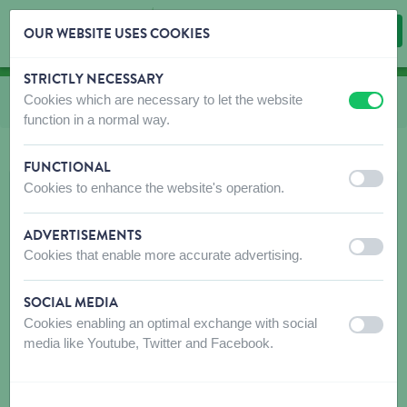
OUR WEBSITE USES COOKIES
STRICTLY NECESSARY
Skip content
Skip language choice
Cookies which are necessary to let the website
Vous êtes ici:
de
Nourriture grasse supplémentaire
off
on
function in a normal way.
FUNCTIONAL
off
on
Cookies to enhance the website's operation.
ADVERTISEMENTS
off
on
Cookies that enable more accurate advertising.
SOCIAL MEDIA
Cookies enabling an optimal exchange with social
off
on
media like Youtube, Twitter and Facebook.