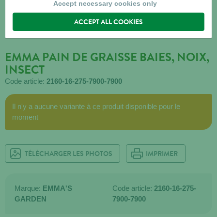
Accept necessary cookies only
ACCEPT ALL COOKIES
EMMA PAIN DE GRAISSE BAIES, NOIX,
INSECT
Code article:
2160-16-275-7900-7900
Il n'y a aucune variante à ce produit disponible pour le
moment
TÉLÉCHARGER LES PHOTOS
IMPRIMER
Marque:
EMMA'S
Code article:
2160-16-275-
GARDEN
7900-7900