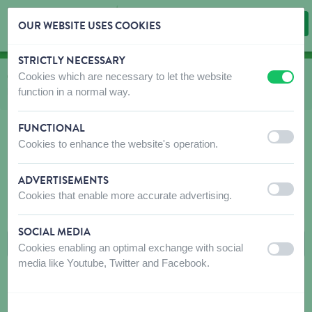
OUR WEBSITE USES COOKIES
STRICTLY NECESSARY
Skip content
Skip language choice
Cookies which are necessary to let the website
Vous êtes ici:
de
Catalogue
vers
Oiseaux de la nature
vers
Nourriture
vers
off
on
function in a normal way.
Nourriture grasse supplémentaire
FUNCTIONAL
off
on
Cookies to enhance the website's operation.
NOURRITURE GRASSE SUPPLÉMENTAIRE
ADVERTISEMENTS
off
on
Cookies that enable more accurate advertising.
FILTRES
SOCIAL MEDIA
Cookies enabling an optimal exchange with social
off
on
media like Youtube, Twitter and Facebook.