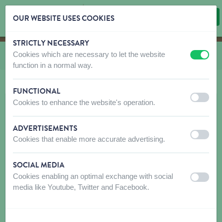
OUR WEBSITE USES COOKIES
STRICTLY NECESSARY
Skip content
Skip language choice
Cookies which are necessary to let the website
Vous êtes ici:
de
CO et LA Classic Nylon
off
on
function in a normal way.
FUNCTIONAL
off
on
Cookies to enhance the website's operation.
ADVERTISEMENTS
off
on
Cookies that enable more accurate advertising.
SOCIAL MEDIA
Cookies enabling an optimal exchange with social
off
on
media like Youtube, Twitter and Facebook.