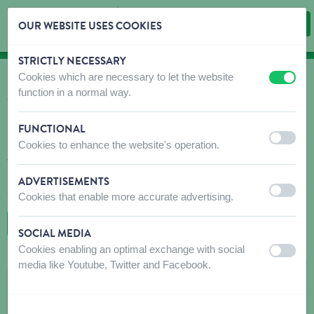
OUR WEBSITE USES COOKIES
STRICTLY NECESSARY
Skip content
Skip language choice
Cookies which are necessary to let the website
off
on
OÙ ACHETER?
function in a normal way.
Trouvez rapidement et facilement des débouchés
pour nos produits!
FUNCTIONAL
off
on
Cookies to enhance the website's operation.
N'hésitez pas à contacter le(s) magasin(s) recommandé(s) avant
votre visite pour vous assurer que les produits que vous
recherchez sont disponibles. Si ce n'est pas le cas, n'hésitez pas
ADVERTISEMENTS
à leur demander de commander le produit souhaité.
off
on
Cookies that enable more accurate advertising.
RETOUR À LA CARTE
SOCIAL MEDIA
Cookies enabling an optimal exchange with social
off
on
media like Youtube, Twitter and Facebook.
BVBA KERCKHOVE
Warvinge 51