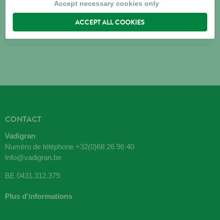
8421
VLISSEGEM
Accept necessary cookies only
ACCEPT ALL COOKIES
Directions
CONTACT
Vadigran
Numéro de téléphone
+32(0)68 26 96 40
Info@vadigran.be
BE 0431.312.379
Plus d'informations