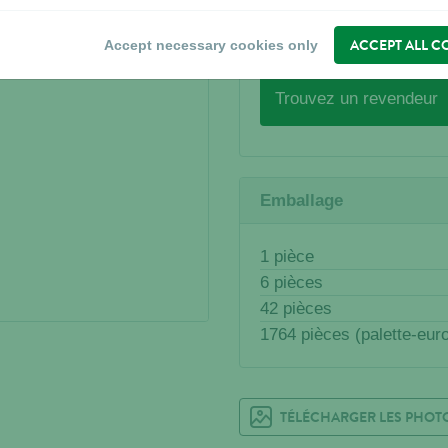
0,1 kg
ACCEPT ALL C
Accept necessary cookies only
OÙ ACHETER?
Trouvez un revendeur
Emballage
1 pièce
6 pièces
42 pièces
1764 pièces (palette-eur
TÉLÉCHARGER LES PHOT