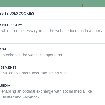
SITE USES COOKIES
Y NECESSARY
 which are necessary to let the website function in a normal
OÙ ACHETER
QUI SOMMES-NOUS?
CONTACTEZ-
rs
VE Knasta's rongeurs carotte 100g
ONAL
 to enhance the website's operation.
ISEMENTS
ESVE KNASTA
 that enable more accurate advertising.
CAROTTE 100
 MEDIA
Code article:
16887
 enabling an optimal exchange with social media like
, Twitter and Facebook.
Poids net