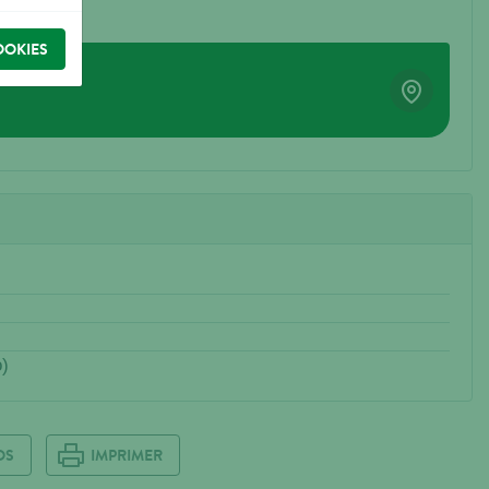
OOKIES
o)
OS
IMPRIMER