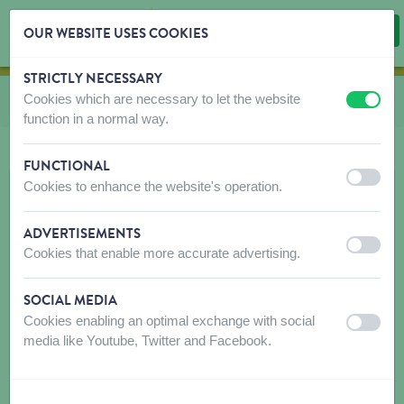
OUR WEBSITE USES COOKIES
STRICTLY NECESSARY
Skip content
Skip language choice
Cookies which are necessary to let the website
Vous êtes ici:
de
Cages d'intérieur
off
on
function in a normal way.
FUNCTIONAL
off
on
Cookies to enhance the website's operation.
ADVERTISEMENTS
off
on
Cookies that enable more accurate advertising.
SOCIAL MEDIA
Cookies enabling an optimal exchange with social
off
on
media like Youtube, Twitter and Facebook.