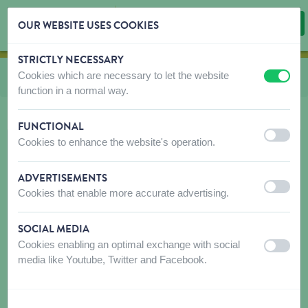
OUR WEBSITE USES COOKIES
STRICTLY NECESSARY
Skip content
Skip language choice
Cookies which are necessary to let the website
Vous êtes ici:
de
Accessoires cages
off
on
function in a normal way.
FUNCTIONAL
off
on
Cookies to enhance the website's operation.
ADVERTISEMENTS
off
on
Cookies that enable more accurate advertising.
SOCIAL MEDIA
Cookies enabling an optimal exchange with social
off
on
media like Youtube, Twitter and Facebook.