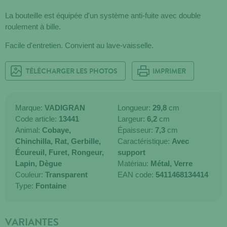
La bouteille est équipée d'un système anti-fuite avec double
roulement à bille.
Facile d'entretien. Convient au lave-vaisselle.
TÉLÉCHARGER LES PHOTOS
IMPRIMER
Marque:
VADIGRAN
Longueur:
29,8
cm
Code article:
13441
Largeur:
6,2
cm
Animal:
Cobaye,
Épaisseur:
7,3
cm
Chinchilla,
Rat,
Gerbille,
Caractéristique:
Avec
Écureuil,
Furet,
Rongeur,
support
Lapin,
Dègue
Matériau:
Métal,
Verre
Couleur:
Transparent
EAN code:
5411468134414
Type:
Fontaine
VARIANTES