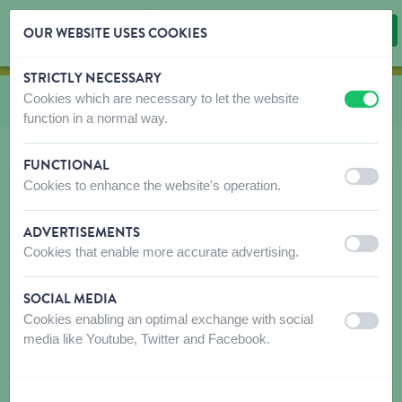
OUR WEBSITE USES COOKIES
STRICTLY NECESSARY
Skip content
Skip language choice
Cookies which are necessary to let the website
Vous êtes ici:
de
Accessoires cages
off
on
function in a normal way.
FUNCTIONAL
off
on
Cookies to enhance the website's operation.
ADVERTISEMENTS
off
on
Cookies that enable more accurate advertising.
SOCIAL MEDIA
Cookies enabling an optimal exchange with social
off
on
media like Youtube, Twitter and Facebook.