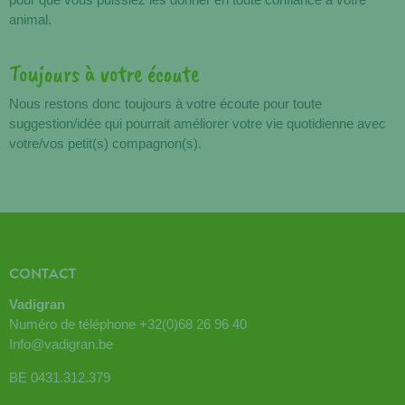
animal.
Toujours à votre écoute
Nous restons donc toujours à votre écoute pour toute
suggestion/idée qui pourrait améliorer votre vie quotidienne avec
votre/vos petit(s) compagnon(s).
CONTACT
Vadigran
Numéro de téléphone
+32(0)68 26 96 40
Info@vadigran.be
BE 0431.312.379