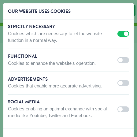
OUR WEBSITE USES COOKIES
STRICTLY NECESSARY
Skip content
Skip language choice
Cookies which are necessary to let the website
Vous êtes ici:
de
Nourriture aux œufs
off
on
function in a normal way.
FUNCTIONAL
off
on
Cookies to enhance the website's operation.
ADVERTISEMENTS
off
on
Cookies that enable more accurate advertising.
SOCIAL MEDIA
Cookies enabling an optimal exchange with social
off
on
media like Youtube, Twitter and Facebook.