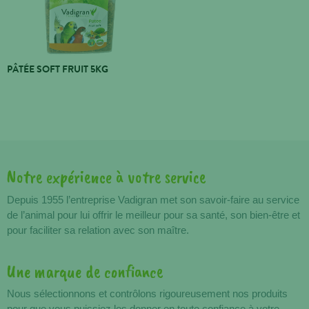
PÂTÉE SOFT FRUIT 5KG
Notre expérience à votre service
Avantages
Depuis 1955 l’entreprise Vadigran met son savoir-faire au service
de l’animal pour lui offrir le meilleur pour sa santé, son bien-être et
pour faciliter sa relation avec son maître.
Une marque de confiance
Nous sélectionnons et contrôlons rigoureusement nos produits
pour que vous puissiez les donner en toute confiance à votre