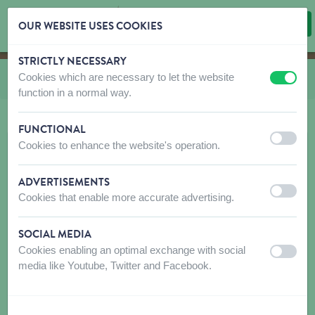
OUR WEBSITE USES COOKIES
STRICTLY NECESSARY
Skip content
Skip language choice
Cookies which are necessary to let the website
Vous êtes ici:
de
Biogance
off
on
function in a normal way.
FUNCTIONAL
off
on
Cookies to enhance the website's operation.
ADVERTISEMENTS
off
on
Cookies that enable more accurate advertising.
SOCIAL MEDIA
Cookies enabling an optimal exchange with social
off
on
media like Youtube, Twitter and Facebook.