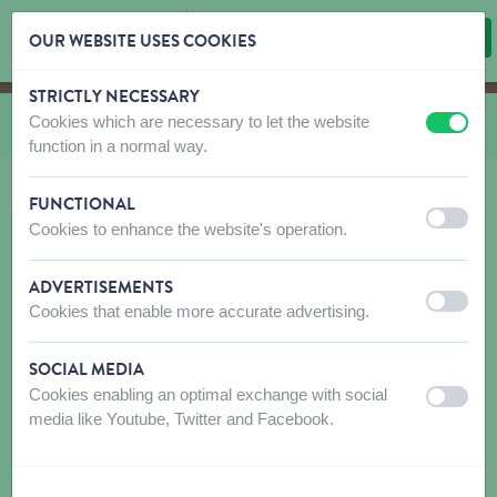
OUR WEBSITE USES COOKIES
STRICTLY NECESSARY
Skip content
Skip language choice
Cookies which are necessary to let the website
Vous êtes ici:
de
Biogance
off
on
function in a normal way.
FUNCTIONAL
off
on
Cookies to enhance the website's operation.
ADVERTISEMENTS
off
on
Cookies that enable more accurate advertising.
SOCIAL MEDIA
Cookies enabling an optimal exchange with social
off
on
media like Youtube, Twitter and Facebook.