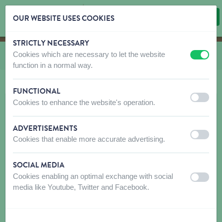
OUR WEBSITE USES COOKIES
STRICTLY NECESSARY
Skip content
Skip language choice
Cookies which are necessary to let the website
Vous êtes ici:
de
Classic Snacks
off
on
function in a normal way.
FUNCTIONAL
off
on
Cookies to enhance the website's operation.
ADVERTISEMENTS
off
on
Cookies that enable more accurate advertising.
SOCIAL MEDIA
Cookies enabling an optimal exchange with social
off
on
media like Youtube, Twitter and Facebook.