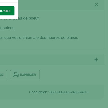
OOKIES
c de la peau de boeuf.
t saines.
ur que votre chien aie des heures de plaisir.
OS
IMPRIMER
Code article:
3600-11-115-2450-2450