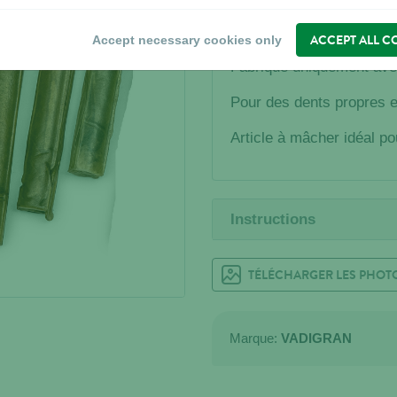
Description
ACCEPT ALL C
Accept necessary cookies only
Fabriqué uniquement ave
Pour des dents propres e
Article à mâcher idéal po
Instructions
TÉLÉCHARGER LES PHOT
Marque:
VADIGRAN