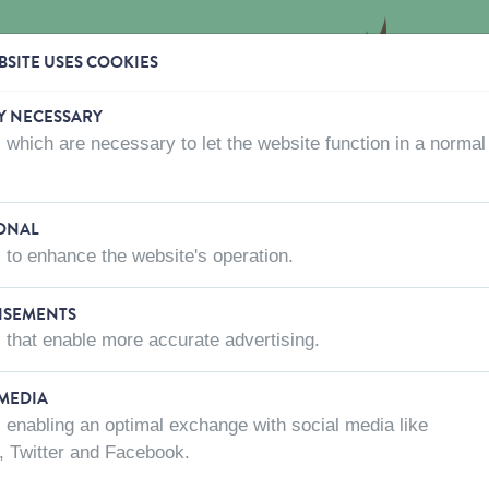
SITE USES COOKIES
Y NECESSARY
 which are necessary to let the website function in a normal
OÙ ACHETER
QUI SOMMES-NOUS?
CONTACTEZ-
leau à mâcher
ONAL
 to enhance the website's operation.
ISEMENTS
NATURAL RO
 that enable more accurate advertising.
Code article:
3600-11-115-2450
 MEDIA
Il n'y a aucune variante à
 enabling an optimal exchange with social media like
, Twitter and Facebook.