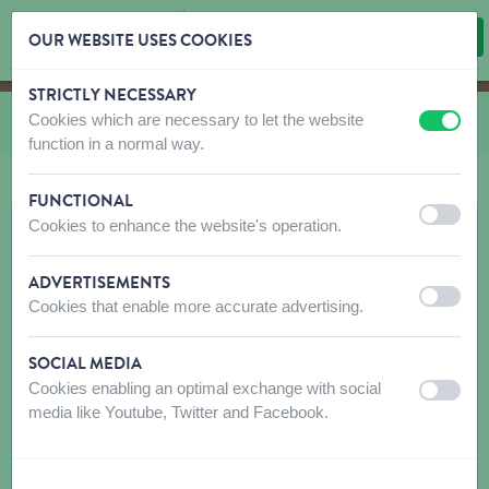
OUR WEBSITE USES COOKIES
STRICTLY NECESSARY
Skip content
Skip language choice
Cookies which are necessary to let the website
Vous êtes ici:
de
CO et LA Cuir huilé
off
on
function in a normal way.
FUNCTIONAL
off
on
Cookies to enhance the website's operation.
ADVERTISEMENTS
off
on
Cookies that enable more accurate advertising.
SOCIAL MEDIA
Cookies enabling an optimal exchange with social
off
on
media like Youtube, Twitter and Facebook.