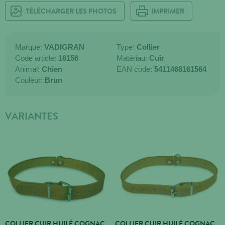
TÉLÉCHARGER LES PHOTOS
IMPRIMER
Marque:
VADIGRAN
Type:
Collier
Code article:
16156
Matériau:
Cuir
Animal:
Chien
EAN code:
5411468161564
Couleur:
Brun
VARIANTES
COLLIER CUIR HUILÉ COGNAC
COLLIER CUIR HUILÉ COGNAC