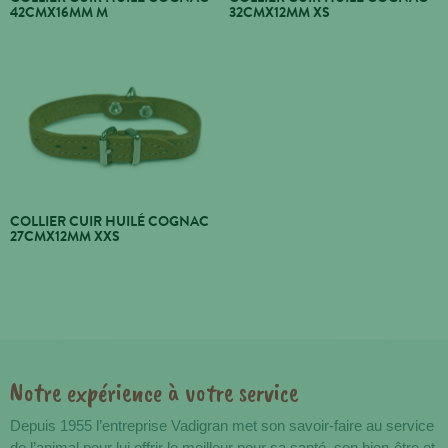
42CMX16MM M
32CMX12MM XS
COLLIER CUIR HUILÉ COGNAC
27CMX12MM XXS
Notre expérience à votre service
Avantages
Depuis 1955 l’entreprise Vadigran met son savoir-faire au service
de l’animal pour lui offrir le meilleur pour sa santé, son bien-être et